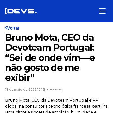
Voltar
Bruno Mota, CEO da
Devoteam Portugal:
“Sei de onde vim—e
não gosto de me
exibir”
13 de maio de 2025 10:15
TECNOLOGIA
Bruno Mota, CEO da Devoteam Portugal e VP
global na consultoria tecnológica francesa, partilha
uma história sincera de ambição, humildade e