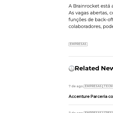
A Brainrocket está 
As vagas abertas, 
funções de back-of
colaboradores, pod
EMPRESAS
Related Ne
EMPRESAS
TECN
7 de ago.
Accenture Parceria co
EMPRESAS
CRES
7 de ago.