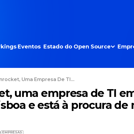
kings
Eventos
Estado do Open Source
Empr
nrocket, Uma Empresa De TI...
et, uma empresa de TI e
isboa e está à procura de
EMPRESAS
0