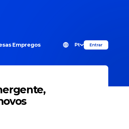
esas
Empregos
Pt
Entrar
mergente,
 novos