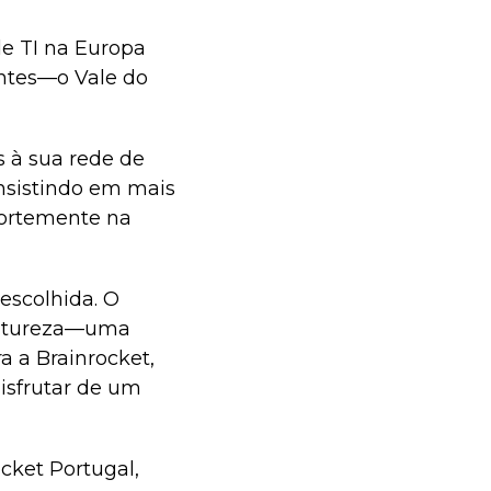
de TI na Europa
ntes—o Vale do
 à sua rede de
onsistindo em mais
fortemente na
escolhida. O
 natureza—uma
 a Brainrocket,
isfrutar de um
cket Portugal,