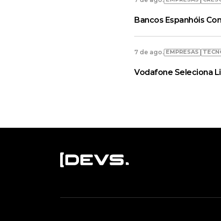
Bancos Espanhóis Con
EMPRESAS
TECN
7 de ago.
Vodafone Seleciona L