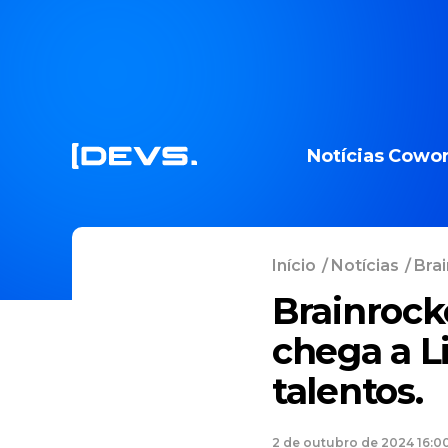
Notícias
Cowor
Início
/
Notícias
/
Brai
Brainrock
chega a L
talentos.
2 de outubro de 2024 16:0