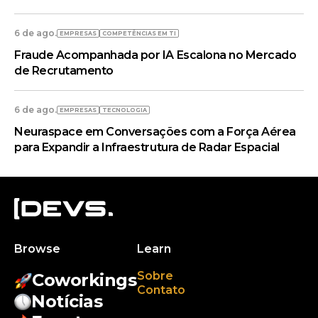
6 de ago.
EMPRESAS
COMPETÊNCIAS EM TI
Fraude Acompanhada por IA Escalona no Mercado
de Recrutamento
6 de ago.
EMPRESAS
TECNOLOGIA
Neuraspace em Conversações com a Força Aérea
para Expandir a Infraestrutura de Radar Espacial
Browse
Learn
Sobre
Coworkings
Contato
Notícias