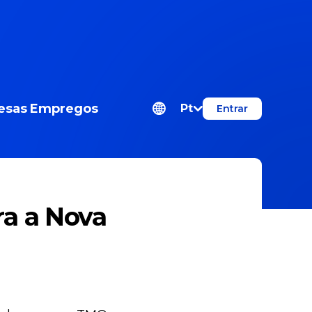
esas
Empregos
Pt
Entrar
ra a Nova