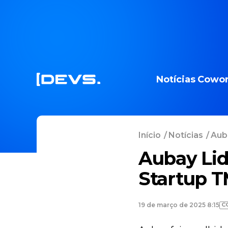
Notícias
Cowor
Início
/
Notícias
/
Aub
Aubay Lid
Startup T
C
19 de março de 2025 8:15