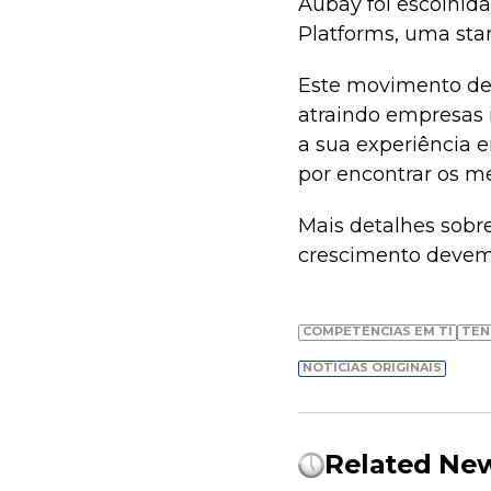
Aubay foi escolhid
Platforms, uma sta
Este movimento des
atraindo empresas 
a sua experiência e
por encontrar os m
Mais detalhes sobr
crescimento devem 
COMPETÊNCIAS EM TI
TEN
NOTÍCIAS ORIGINAIS
Related Ne