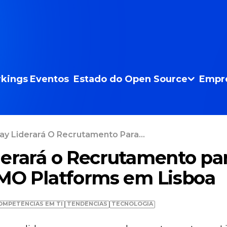
kings
Eventos
Estado do Open Source
Empr
ay Liderará O Recrutamento Para...
erará o Recrutamento pa
MO Platforms em Lisboa
OMPETÊNCIAS EM TI
TENDÊNCIAS
TECNOLOGIA