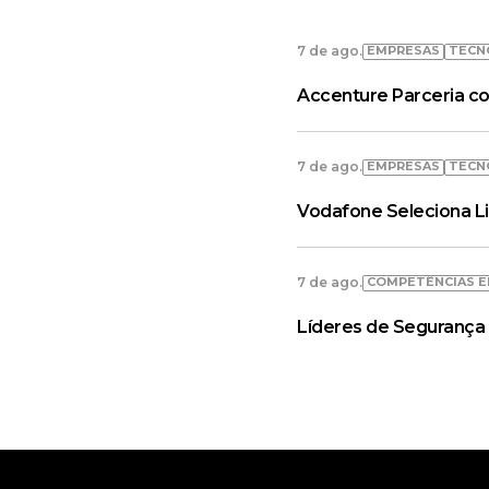
EMPRESAS
TECN
7 de ago.
Accenture Parceria co
EMPRESAS
TECN
7 de ago.
Vodafone Seleciona L
COMPETÊNCIAS E
7 de ago.
Líderes de Segurança 