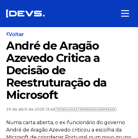
Voltar
André de Aragão
Azevedo Critica a
Decisão de
Reestruturação da
Microsoft
29 de abril de 2025 13:45
TECNOLOGIA
TENDÊNCIAS
EMPRESAS
Numa carta aberta, o ex-funcionário do governo
André de Aragão Azevedo criticou a escolha da
Microsoft de coordenar Portugal num novo grupo