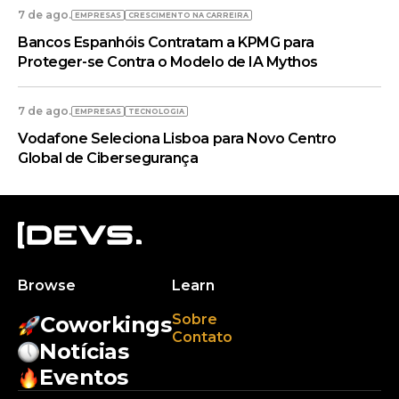
7 de ago.
EMPRESAS
CRESCIMENTO NA CARREIRA
Bancos Espanhóis Contratam a KPMG para
Proteger-se Contra o Modelo de IA Mythos
7 de ago.
EMPRESAS
TECNOLOGIA
Vodafone Seleciona Lisboa para Novo Centro
Global de Cibersegurança
Browse
Learn
Sobre
Coworkings
Contato
Notícias
Eventos