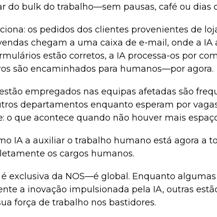
tar do bulk do trabalho—sem pausas, café ou dias 
iona: os pedidos dos clientes provenientes de loj
vendas chegam a uma caixa de e-mail, onde a IA a
ormulários estão corretos, a IA processa-os por co
rros são encaminhados para humanos—por agora.
 estão empregados nas equipas afetadas são fre
outros departamentos enquanto esperam por vagas
: o que acontece quando não houver mais espaç
 IA a auxiliar o trabalho humano está agora a t
pletamente os cargos humanos.
o é exclusiva da NOS—é global. Enquanto alguma
te a inovação impulsionada pela IA, outras estã
ua força de trabalho nos bastidores.