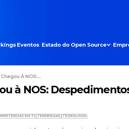
kings
Eventos
Estado do Open Source
Empr
 Chegou À NOS:...
gou à NOS: Despedimento
MPETÊNCIAS EM TI
TENDÊNCIAS
TECNOLOGIA