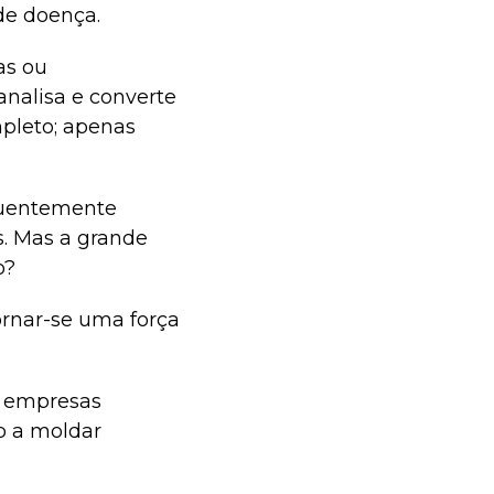
de doença.
as ou
nalisa e converte
mpleto; apenas
quentemente
. Mas a grande
o?
ornar-se uma força
s empresas
o a moldar