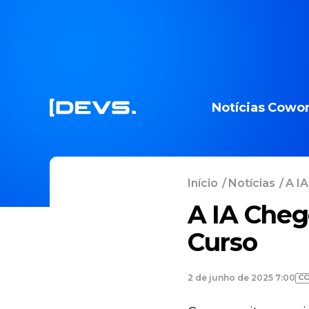
Notícias
Cowor
Início
/
Notícias
/
A IA
A IA Che
Curso
CO
2 de junho de 2025 7:00