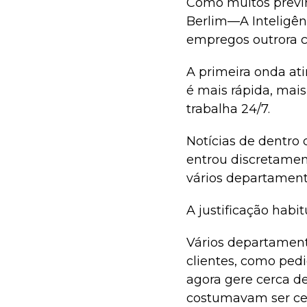
Como muitos previr
Berlim—A Inteligênc
empregos outrora c
A primeira onda at
é mais rápida, mai
trabalha 24/7.
Notícias de dentro
entrou discretame
vários departament
A justificação habit
Vários departament
clientes, como pedi
agora gere cerca de
costumavam ser cer