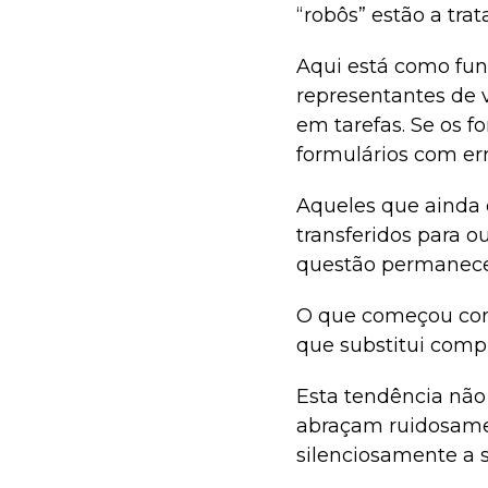
“robôs” estão a tra
Aqui está como func
representantes de 
em tarefas. Se os f
formulários com e
Aqueles que ainda
transferidos para 
questão permanece
O que começou como
que substitui com
Esta tendência nã
abraçam ruidosamen
silenciosamente a s