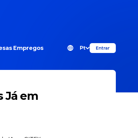
esas
Empregos
Pt
Entrar
s Já em