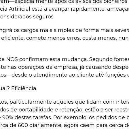
am—especialmente após os avisos dos pioneiros 
ia Artificial está a avançar rapidamente, ameaça
onsiderados seguros.
ingirá os cargos mais simples de forma mais sever
s eficiente, comete menos erros, custa menos, nu
 da NOS confirmam esta mudança. Segundo fontes
nte nas operações da empresa, já causando des
os—desde o atendimento ao cliente até funções d
ual? Eficiência.
os, particularmente aqueles que lidam com inter
dos de portabilidade e retenção, estão a ser reest
 90% destas tarefas. Por exemplo, os pedidos de 
ca de 600 diariamente, agora caem para cerca d