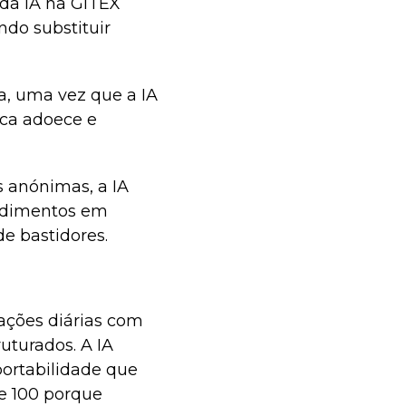
da IA na GITEX
ndo substituir
a, uma vez que a IA
nca adoece e
 anónimas, a IA
pedimentos em
e bastidores.
ações diárias com
ruturados. A IA
portabilidade que
e 100 porque