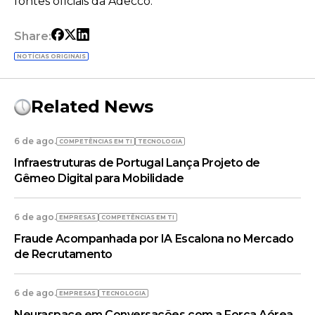
fontes oficiais da Adecco.
Share:
NOTÍCIAS ORIGINAIS
Related News
6 de ago.
COMPETÊNCIAS EM TI
TECNOLOGIA
Infraestruturas de Portugal Lança Projeto de
Gêmeo Digital para Mobilidade
6 de ago.
EMPRESAS
COMPETÊNCIAS EM TI
Fraude Acompanhada por IA Escalona no Mercado
de Recrutamento
6 de ago.
EMPRESAS
TECNOLOGIA
Neuraspace em Conversações com a Força Aérea