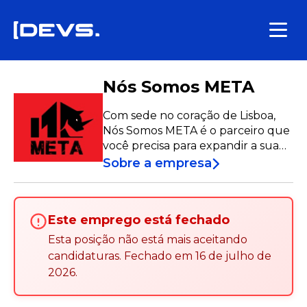
Nós Somos META
Com sede no coração de Lisboa,
Nós Somos META é o parceiro que
você precisa para expandir a sua
equipe. Capacitamos empresas na
Sobre a empresa
indústria de IT enquanto tratamos
o nosso talento como família,
garantindo crescimento
Este emprego está fechado
profissional, mas sempre
mantendo um equilíbrio entre
Esta posição não está mais aceitando
vida profissional e pessoal.
candidaturas
.
Fechado em
16 de julho de
2026
.