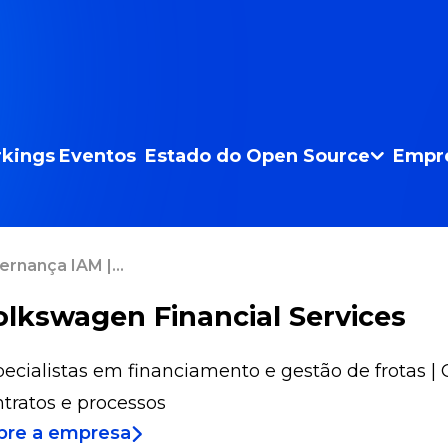
kings
Eventos
Estado do Open Source
Empr
rnança IAM |...
olkswagen Financial Services
ecialistas em financiamento e gestão de frotas | 
ntratos e processos
bre a empresa