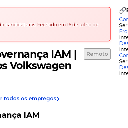
Con
ndo candidaturas
.
Fechado em
16 de julho de
Ser
Fro
Int
Des
Int
overnança IAM |
Remoto
Con
Ser
ros Volkswagen
Des
Int
r todos os empregos
nança IAM