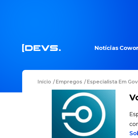
Notícias
Cowor
Início
/
Empregos
/
Especialista Em Gove
V
Esp
co
So