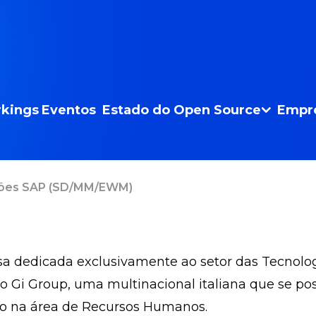
kings
Eventos
Estado do Open Source
Empr
ções SAP (SD/MM/EWM)
a dedicada exclusivamente ao setor das Tecnolo
ao Gi Group, uma multinacional italiana que se 
 na área de Recursos Humanos.