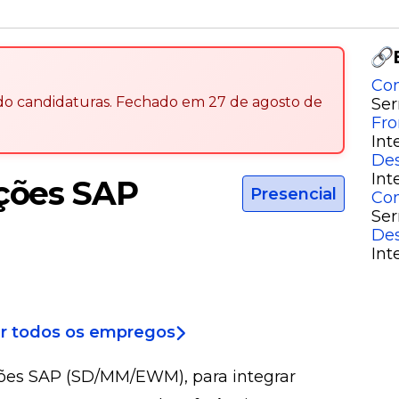
Con
ndo candidaturas
.
Fechado em
27 de agosto de
Ser
Fro
Int
Des
Int
ações SAP
Presencial
Con
Ser
Des
Int
r todos os empregos
ões SAP (SD/MM/EWM), para integrar