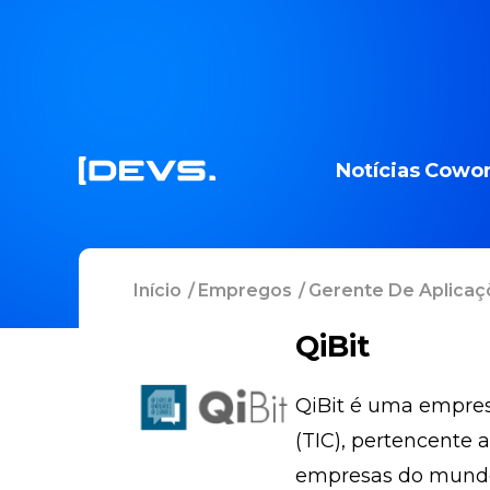
Notícias
Cowor
Início
/
Empregos
/
Gerente De Aplica
QiBit
QiBit é uma empres
(TIC), pertencente 
empresas do mundo