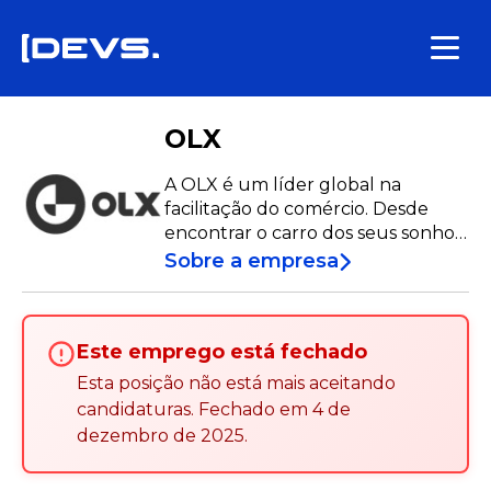
OLX
A OLX é um líder global na
facilitação do comércio. Desde
encontrar o carro dos seus sonhos,
a casa perfeita, o emprego ideal,
Sobre a empresa
até vender e comprar bens de
consumo - contribuímos para um
mundo mais sustentável. Com
Este emprego está fechado
marcas de confiança como OLX,
Standvirtual e Imovirtual, estamos
Esta posição não está mais aceitando
sempre ao seu lado. Junte-se a
candidaturas
.
Fechado em
4 de
nós e descubra até onde pode ir.
dezembro de 2025
.