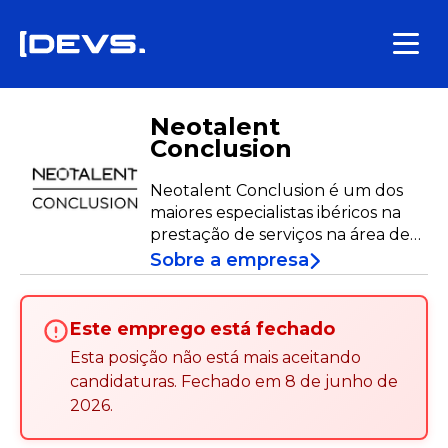
Neotalent
Conclusion
Neotalent Conclusion é um dos
maiores especialistas ibéricos na
prestação de serviços na área de
Tecnologias da Informação e
Sobre a empresa
Engenharia. Focada em aumentar
as capacidades tecnológicas das
organizações e na transformação
Este emprego está fechado
digital dos seus ecossistemas de
Esta posição não está mais aceitando
aplicações, a Neotalent Conclusion
candidaturas
.
Fechado em
8 de junho de
garante a melhor combinação
2026
.
entre talento especializado e os
projetos mais ambiciosos.