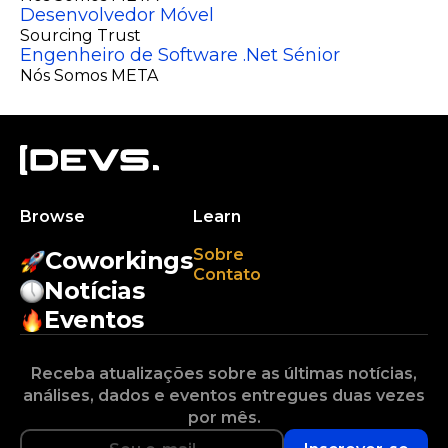
Desenvolvedor Móvel
Sourcing Trust
Engenheiro de Software .Net Sénior
Nós Somos META
Browse
Learn
Sobre
Coworkings
Contato
Notícias
Eventos
Receba atualizações sobre as últimas notícias,
análises, dados e eventos entregues duas vezes
por mês.