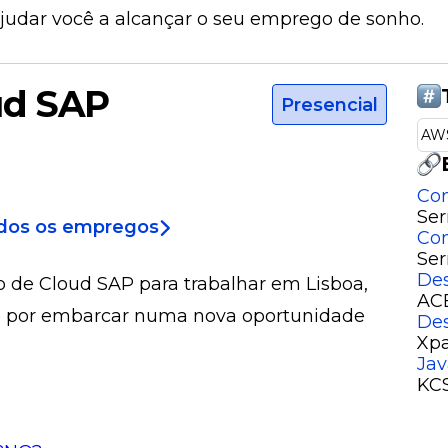
ajudar você a alcançar o seu emprego de sonho.
ud SAP
Presencial
AW
Con
Ser
odos os empregos
Con
Ser
Des
 de Cloud SAP para trabalhar em Lisboa,
ACE
so por embarcar numa nova oportunidade
Des
Xpa
Jav
KCS