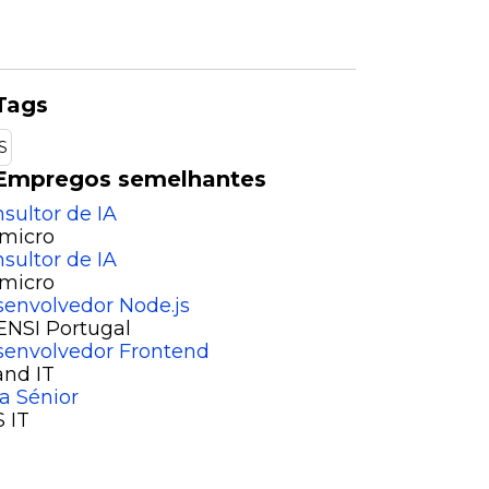
Tags
S
Empregos semelhantes
sultor de IA
micro
sultor de IA
micro
envolvedor Node.js
NSI Portugal
envolvedor Frontend
nd IT
a Sénior
 IT