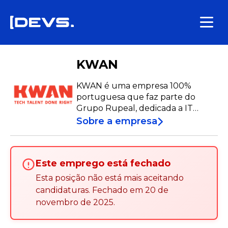
KWAN
KWAN é uma empresa 100%
portuguesa que faz parte do
Grupo Rupeal, dedicada a IT
Staffing, consultoria e
Sobre a empresa
outsourcing. A KWAN existe
porque um desenvolvedor
acreditou numa maneira diferente
Este emprego está fechado
de recrutar: tratando as pessoas
com o respeito que merecem. O
Esta posição não está mais aceitando
nosso objetivo é ser o seu lugar de
candidaturas
.
Fechado em
20 de
referência para conselhos de
novembro de 2025
.
carreira e ajudar você a alcançar o
seu emprego de sonho.