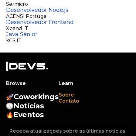
Sermicro
Desenvolvedor Node.js
ACENSI Portugal
Desenvolvedor Frontend
Xpand IT
Java Sénior
KCS IT
Browse
Learn
Sobre
Coworkings
Contato
Notícias
Eventos
Receba atualizações sobre as últimas notícias,