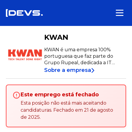
KWAN
KWAN é uma empresa 100%
portuguesa que faz parte do
Grupo Rupeal, dedicada a IT
Staffing, consultoria e
Sobre a empresa
outsourcing. A KWAN existe
porque um desenvolvedor
acreditou numa maneira diferente
Este emprego está fechado
de recrutar: tratando as pessoas
com o respeito que merecem. O
Esta posição não está mais aceitando
nosso objetivo é ser o seu lugar de
candidaturas
.
Fechado em
21 de agosto
referência para conselhos de
de 2025
.
carreira e ajudar você a alcançar o
seu emprego de sonho.