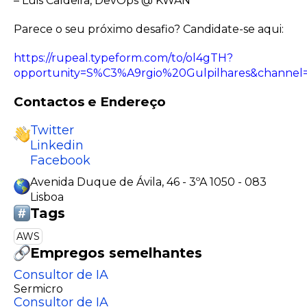
– Luis Caldeira, DevOps @ KWAN
Parece o seu próximo desafio? Candidate-se aqui:
https://rupeal.typeform.com/to/ol4gTH?
opportunity=S%C3%A9rgio%20Gulpilhares&channel=
Contactos e Endereço
Twitter
Linkedin
Facebook
Avenida Duque de Ávila, 46 - 3ºA 1050 - 083
Lisboa
Tags
AWS
Empregos semelhantes
Consultor de IA
Sermicro
Consultor de IA