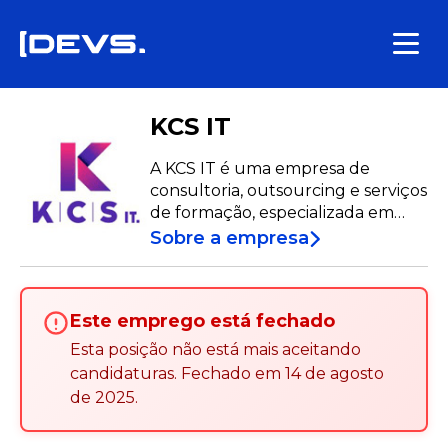
KCS IT
A KCS IT é uma empresa de
consultoria, outsourcing e serviços
de formação, especializada em
Gestão de Projetos alinhada com
Sobre a empresa
as melhores práticas do PMI®.
Este emprego está fechado
Esta posição não está mais aceitando
candidaturas
.
Fechado em
14 de agosto
de 2025
.