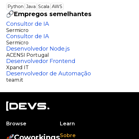
Python
Java
Scala
AWS
Empregos semelhantes
Consultor de IA
Sermicro
Consultor de IA
Sermicro
Desenvolvedor Node.js
ACENSI Portugal
Desenvolvedor Frontend
Xpand IT
Desenvolvedor de Automação
team.it
Browse
Learn
Sobre
Coworkings