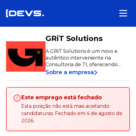
GRiT Solutions
A GRiT Solutions é um novo e
autêntico interveniente na
Consultoria de TI, oferecendo
soluções tangíveis baseadas em
Sobre a empresa
tecnologias executáveis. Nasceu
em Portugal para ajudar
empresas em toda a Europa a
Este emprego está fechado
atingir os seus objetivos de
evolução digital e empresarial.
Esta posição não está mais aceitando
candidaturas
.
Fechado em
4 de agosto de
2026
.