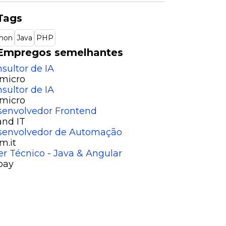
Tags
hon
Java
PHP
Empregos semelhantes
sultor de IA
micro
sultor de IA
micro
envolvedor Frontend
nd IT
senvolvedor de Automação
m.it
er Técnico - Java & Angular
bay