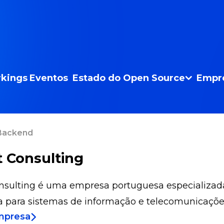
kings
Eventos
Estado do Open Source
Empr
 Backend
t Consulting
nsulting é uma empresa portuguesa especializada
 para sistemas de informação e telecomunicaçõe
mpresa