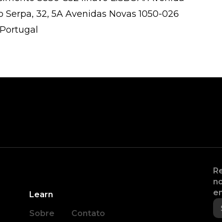
o Serpa, 32, 5A Avenidas Novas 1050-026
 Portugal
Re
no
en
Learn
Sobre
Contato