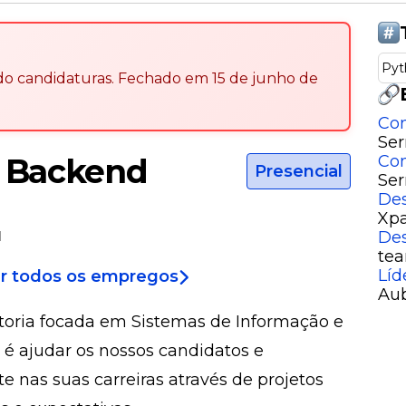
Pyt
ndo candidaturas
.
Fechado em
15 de junho de
Con
Ser
T Backend
Con
Presencial
Ser
Des
Xpa
De
l
tea
Líd
r todos os empregos
Au
toria focada em Sistemas de Informação e
 é ajudar os nossos candidatos e
e nas suas carreiras através de projetos