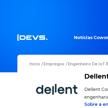
Notícias
Cowor
Início
/
Empregos
/
Engenheiro De IoT
Dellen
Dellent Co
engenharia
Sobre a e