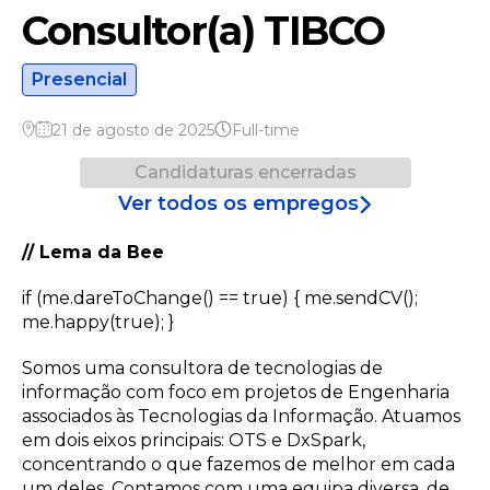
Consultor(a) TIBCO
Presencial
21 de agosto de 2025
Full-time
Candidaturas encerradas
Ver todos os empregos
// Lema da Bee
if (me.dareToChange() == true) { me.sendCV();
me.happy(true); }
Somos uma consultora de tecnologias de
informação com foco em projetos de Engenharia
associados às Tecnologias da Informação. Atuamos
em dois eixos principais: OTS e DxSpark,
concentrando o que fazemos de melhor em cada
um deles. Contamos com uma equipa diversa, de