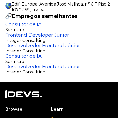
Edif. Europa, Avenida José Malhoa, nº16 F Piso 2
1070-159, Lisboa
Empregos semelhantes
Consultor de IA
Sermicro
Frontend Developer Júnior
Integer Consulting
Desenvolvedor Frontend Júnior
Integer Consulting
Consultor de IA
Sermicro
Desenvolvedor Frontend Júnior
Integer Consulting
Browse
Learn