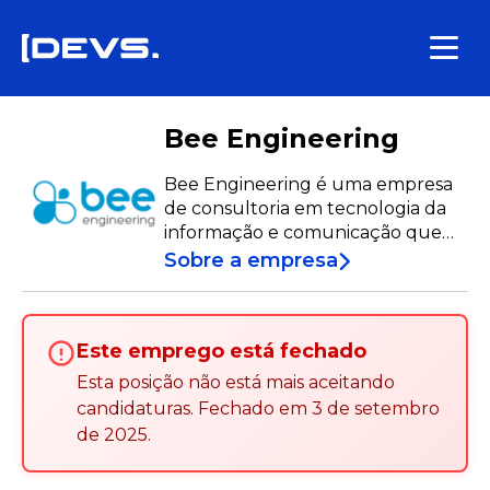
Bee Engineering
Bee Engineering é uma empresa
de consultoria em tecnologia da
informação e comunicação que
ajuda organizações a encontrar a
Sobre a empresa
solução tecnológica certa para
catalisar o seu crescimento.
Movemo-nos como um todo para
Este emprego está fechado
ir mais longe e alcançar um
propósito: o sucesso. A tecnologia
Esta posição não está mais aceitando
é o que nos inspira, e é através da
candidaturas
.
Fechado em
3 de setembro
tecnologia que excelamos,
de 2025
.
inovamos e desafiamos o futuro.
Junte-se à colmeia.