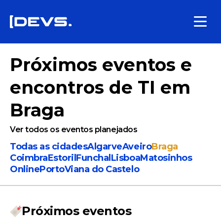
Próximos eventos e
encontros de TI
em
Braga
Ver todos os eventos planejados
Todas as cidades
Algarve
Aveiro
Braga
Coimbra
Estoril
Funchal
Lisboa
Matosinhos
Online
Porto
Viana do Castelo
Próximos eventos