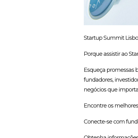
Startup Summit Lisbo
Porque assistir ao St
Esqueça promessas br
fundadores, investidor
negócios que import
Encontre os melhores 
Conecte-se com funda
Obtenha informações p