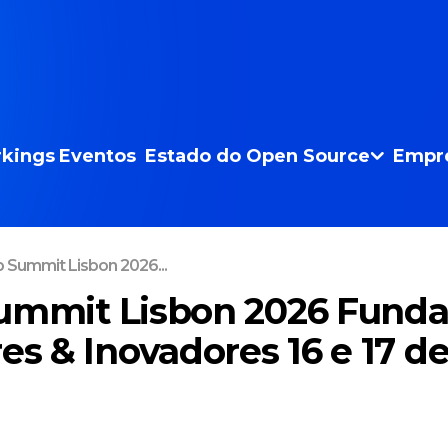
kings
Eventos
Estado do Open Source
Empr
p Summit Lisbon 2026...
ummit Lisbon 2026 Funda
es & Inovadores 16 e 17 d