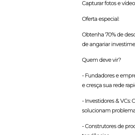
Capturar fotos e víde
Oferta especial:
Obtenha 70% de desc
de angariar investiment
Quem deve vir?
- Fundadores e empre
e cresça sua rede ra
- Investidores & VCs:
solucionam problemas
- Construtores de pro