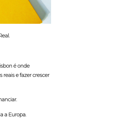
eal.
isbon é onde
 reais e fazer crescer
anciar.
a a Europa.