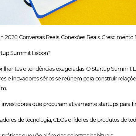
n 2026: Conversas Reais. Conexões Reais. Crescimento R
artup Summit Lisbon?
ilhantes e tendências exageradas. O Startup Summit L
es e inovadores sérios se reúnem para construir relações
am.
investidores que procuram ativamente startups para fin
dores de tecnologia, CEOs e líderes de produtos de tod
ráticas que vão além das palestras habituais.