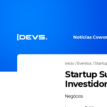
Notícias
Cowor
Início
/
Eventos
/
Startu
Startup S
Investidor
Negócios