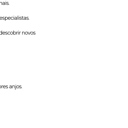
mais.
specialistas.
descobrir novos
res anjos.