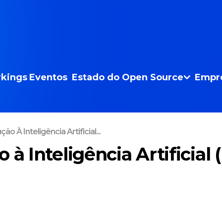
kings
Eventos
Estado do Open Source
Empr
ão À Inteligência Artificial...
 à Inteligência Artificial (