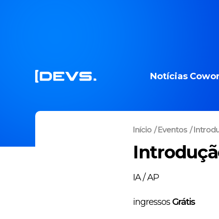
Notícias
Cowor
Início
/
Eventos
/
Introduç
Introdução
IA / AP
ingressos
Grátis