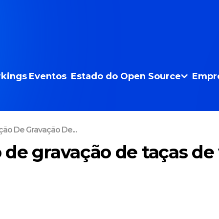
kings
Eventos
Estado do Open Source
Empr
ão De Gravação De...
de gravação de taças de 