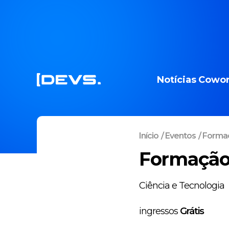
Notícias
Cowor
Início
/
Eventos
/
Formaç
Formação 
Ciência e Tecnologia
ingressos
Grátis