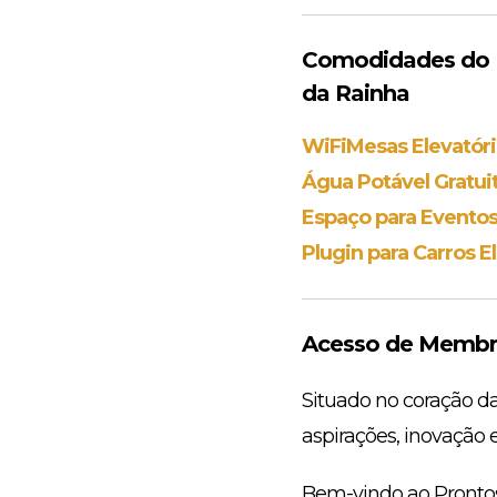
Comodidades do E
da Rainha
WiFi
Mesas Elevatóri
Água Potável Gratui
Espaço para Evento
Plugin para Carros E
Acesso de Membro
Situado no coração da
aspirações, inovação 
Bem-vindo ao Prontos