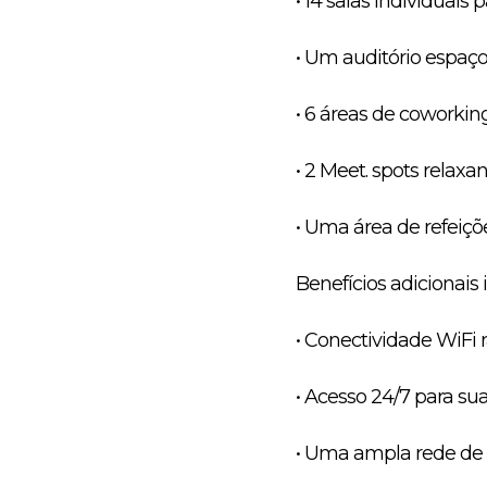
• 14 salas individuais 
• Um auditório espaç
• 6 áreas de coworkin
• 2 Meet. spots relaxa
• Uma área de refeiçõe
Benefícios adicionais
• Conectividade WiFi 
• Acesso 24/7 para su
• Uma ampla rede de c