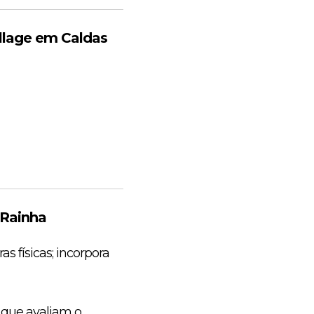
llage em Caldas
 Rainha
s físicas; incorpora
 que avaliam o