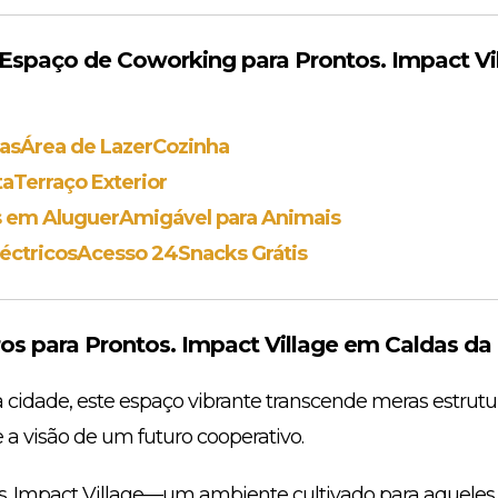
spaço de Coworking para Prontos. Impact Vi
as
Área de Lazer
Cozinha
ta
Terraço Exterior
s em Aluguer
Amigável para Animais
léctricos
Acesso 24
Snacks Grátis
s para Prontos. Impact Village em Caldas da
 cidade, este espaço vibrante transcende meras estrutura
e a visão de um futuro cooperativo.
. Impact Village—um ambiente cultivado para aqueles