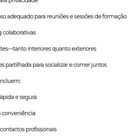
para privacidade
oso adequado para reuniões e sessões de formação
g colaborativas
ntes—tanto interiores quanto exteriores
s partilhada para socializar e comer juntos
 incluem:
rápida e segura
a conveniência
ontactos profissionais