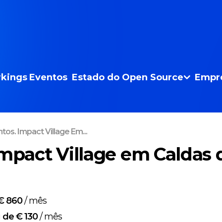
kings
Eventos
Estado do Open Source
Empr
tos. Impact Village Em...
Impact Village em Caldas 
€ 860
/
mês
g
de € 130
/
mês