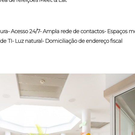
1 área de refeições Meet. & Eat
egura- Acesso 24/7- Ampla rede de contactos- Espaços m
de TI- Luz natural- Domiciliação de endereço fiscal