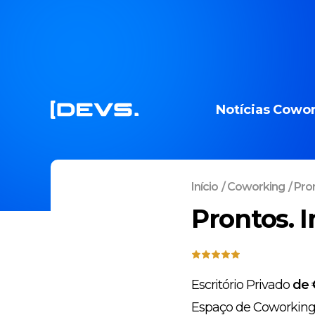
Notícias
Cowor
Início
/
Coworking
/
Pron
Prontos. 
Escritório Privado
de 
Espaço de Coworkin