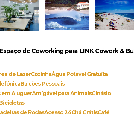
spaço de Coworking para LINK Cowork & Bu
rea de Lazer
Cozinha
Água Potável Gratuita
lefónica
Balcões Pessoais
s em Aluguer
Amigável para Animais
Ginásio
icicletas
adeiras de Rodas
Acesso 24
Chá Grátis
Café