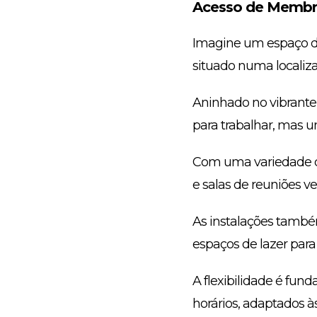
Acesso de Membro
Imagine um espaço de 
situado numa localiz
Aninhado no vibrante
para trabalhar, mas 
Com uma variedade de 
e salas de reuniões v
As instalações tamb
espaços de lazer para 
A flexibilidade é fun
horários, adaptados à