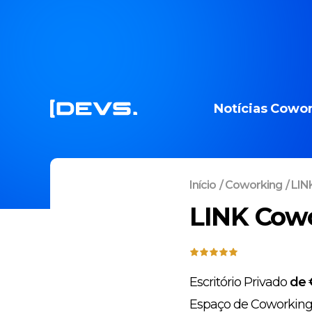
Notícias
Cowor
Início
/
Coworking
/
LINK
LINK Cowo
Escritório Privado
de 
Espaço de Coworkin