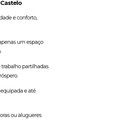
Castelo
dade e conforto,
o apenas um espaço
.
 trabalho partilhadas
róspero.
equipada e até
horas ou alugueres