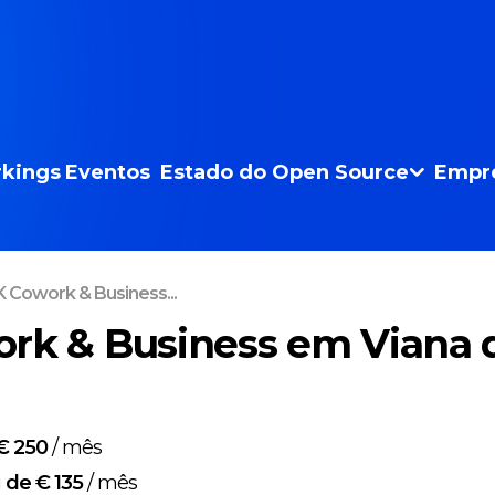
kings
Eventos
Estado do Open Source
Empr
 Cowork & Business...
rk & Business em Viana 
€ 250
/
mês
g
de € 135
/
mês