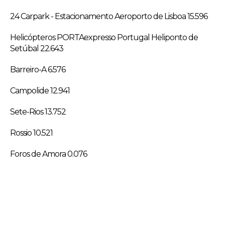
24 Carpark - Estacionamento Aeroporto de Lisboa 15.596
Helicópteros PORTAexpresso Portugal Heliponto de
Setúbal 22.643
Barreiro-A 6.576
Campolide 12.941
Sete-Rios 13.752
Rossio 10.521
Foros de Amora 0.076