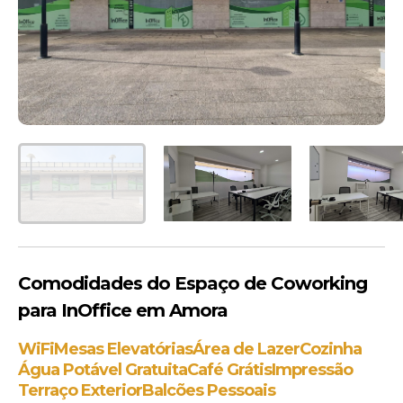
Comodidades do Espaço de Coworking
para InOffice em Amora
WiFi
Mesas Elevatórias
Área de Lazer
Cozinha
Água Potável Gratuita
Café Grátis
Impressão
Terraço Exterior
Balcões Pessoais