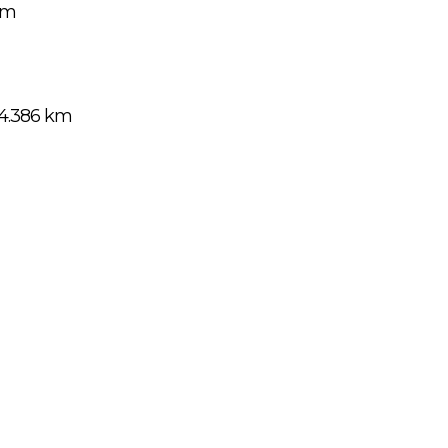
km
14.386 km