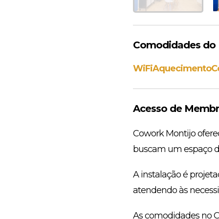
Comodidades do E
WiFi
Aquecimento
C
Acesso de Membro
Cowork Montijo ofere
buscam um espaço de 
A instalação é proje
atendendo às necessida
As comodidades no Co