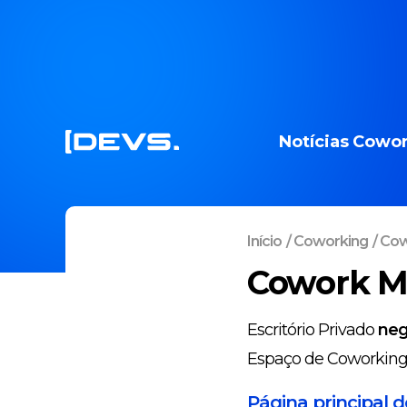
Notícias
Cowor
Início
/
Coworking
/
Cow
Cowork Mo
Escritório Privado
neg
Espaço de Coworkin
Página principal 