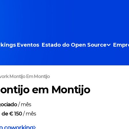
kings
Eventos
Estado do Open Source
Empr
ork Montijo Em Montijo
ntijo em Montijo
ociado
/
mês
g
de € 150
/
mês
do coworking