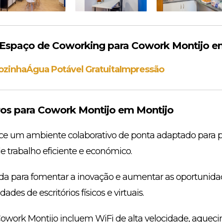
spaço de Coworking para Cowork Montijo e
ozinha
Água Potável Gratuita
Impressão
s para Cowork Montijo em Montijo
ce um ambiente colaborativo de ponta adaptado para pr
trabalho eficiente e económico.
tada para fomentar a inovação e aumentar as oportunid
des de escritórios físicos e virtuais.
work Montijo incluem WiFi de alta velocidade, aquecim