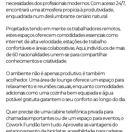
necessidades dos profissionais modernos. Com acesso 24/7,
encontrará uma atmosfera propícia à produtividade,
enquadrada num deslumbrante cenário natural.
Projetados tendo em mente os trabalhadores remotos,
estes espaços oferecem comodidades essenciais como
internet de alta velocidade, estações de trabalho
confortáveis e áreas colaborativas. Aqui, indivíduos de mais
de 60 nacionalidades unem-se para compartilhar
conhecimentos e criatividade.
O ambiente não é apenas produtivo; é também
acolhedor. Uma área de lounge oferece um espaço para
relaxamento e reuniões casuais, enquanto comodidades
adicionais como uma cozinha bem equipada e água
potável gratuita garantem o seu conforto ao longo do dia.
Quer precise de uma cabine telefónica privada para
chamadas importantes ou de um espaço para eventos, o
Cowork Fundão tem tudo. Aproveite as vantagens do
estacionamento de bicicletas, acessibilidade para cadeiras