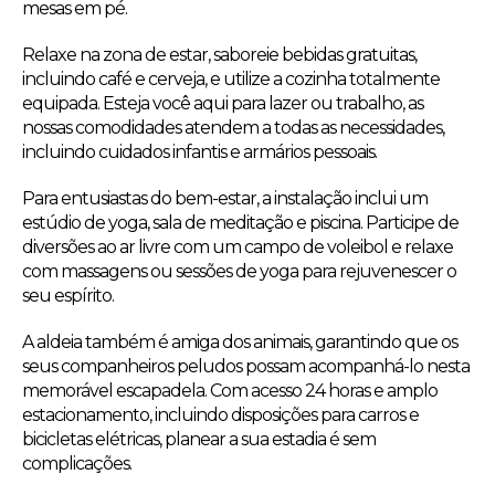
mesas em pé.
Relaxe na zona de estar, saboreie bebidas gratuitas,
incluindo café e cerveja, e utilize a cozinha totalmente
equipada. Esteja você aqui para lazer ou trabalho, as
nossas comodidades atendem a todas as necessidades,
incluindo cuidados infantis e armários pessoais.
Para entusiastas do bem-estar, a instalação inclui um
estúdio de yoga, sala de meditação e piscina. Participe de
diversões ao ar livre com um campo de voleibol e relaxe
com massagens ou sessões de yoga para rejuvenescer o
seu espírito.
A aldeia também é amiga dos animais, garantindo que os
seus companheiros peludos possam acompanhá-lo nesta
memorável escapadela. Com acesso 24 horas e amplo
estacionamento, incluindo disposições para carros e
bicicletas elétricas, planear a sua estadia é sem
complicações.