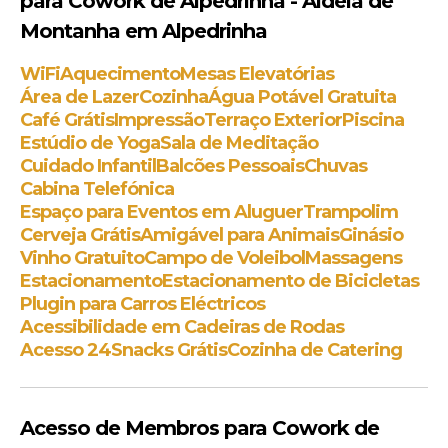
para Cowork de Alpedrinha - Aldeia de
Montanha em Alpedrinha
WiFi
Aquecimento
Mesas Elevatórias
Área de Lazer
Cozinha
Água Potável Gratuita
Café Grátis
Impressão
Terraço Exterior
Piscina
Estúdio de Yoga
Sala de Meditação
Cuidado Infantil
Balcões Pessoais
Chuvas
Cabina Telefónica
Espaço para Eventos em Aluguer
Trampolim
Cerveja Grátis
Amigável para Animais
Ginásio
Vinho Gratuito
Campo de Voleibol
Massagens
Estacionamento
Estacionamento de Bicicletas
Plugin para Carros Eléctricos
Acessibilidade em Cadeiras de Rodas
Acesso 24
Snacks Grátis
Cozinha de Catering
Acesso de Membros para Cowork de