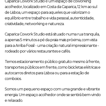
Caparica Cowork Studio é um espaço de coworking
acolhedor, localizado em Costa da Caparica, 12 km ao sul
de Lisboa, um espaço para aqueles que valorizam o
equilíbrio entre trabalho e vida pessoal, autenticidade,
criatividade, networking e natureza.
Caparica Cowork Studio está situado numa rua tranquila,
a apenas 5 minutos a pé da praia mais próxima, com vista
para a Arriba Fossil - uma criação natural impressionante -
rodeado por vários restaurantes e cafés.
Temos estacionamento público gratuito mesmo à frente,
transportes públicos em frente, como bicicletas elétricas e
autocarros diretos para Lisboa ou para a estação de
comboios.
Somos um pequeno espaço com uma grande e vibrante
energia. Um espaço acolhedor onde se sentirá bem-vindo
e relaxado.