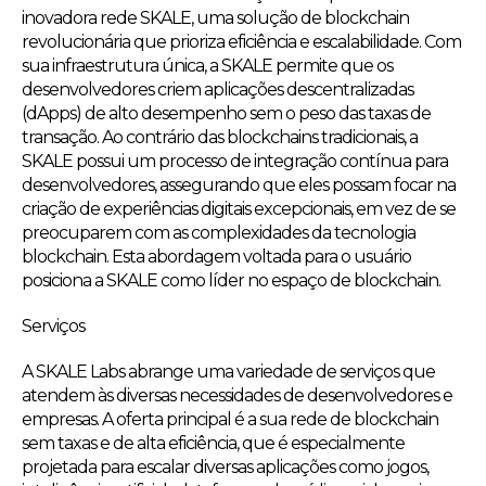
inovadora rede SKALE, uma solução de blockchain
revolucionária que prioriza eficiência e escalabilidade. Com
sua infraestrutura única, a SKALE permite que os
desenvolvedores criem aplicações descentralizadas
(dApps) de alto desempenho sem o peso das taxas de
transação. Ao contrário das blockchains tradicionais, a
SKALE possui um processo de integração contínua para
desenvolvedores, assegurando que eles possam focar na
criação de experiências digitais excepcionais, em vez de se
preocuparem com as complexidades da tecnologia
blockchain. Esta abordagem voltada para o usuário
posiciona a SKALE como líder no espaço de blockchain.
Serviços
A SKALE Labs abrange uma variedade de serviços que
atendem às diversas necessidades de desenvolvedores e
empresas. A oferta principal é a sua rede de blockchain
sem taxas e de alta eficiência, que é especialmente
projetada para escalar diversas aplicações como jogos,