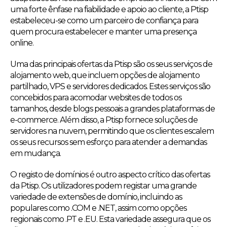
uma forte ênfase na fiabilidade e apoio ao cliente, a Ptisp
estabeleceu-se como um parceiro de confiança para
quem procura estabelecer e manter uma presença
online.
Uma das principais ofertas da Ptisp são os seus serviços de
alojamento web, que incluem opções de alojamento
partilhado, VPS e servidores dedicados. Estes serviços são
concebidos para acomodar websites de todos os
tamanhos, desde blogs pessoais a grandes plataformas de
e-commerce. Além disso, a Ptisp fornece soluções de
servidores na nuvem, permitindo que os clientes escalem
os seus recursos sem esforço para atender a demandas
em mudança.
O registo de domínios é outro aspecto crítico das ofertas
da Ptisp. Os utilizadores podem registar uma grande
variedade de extensões de domínio, incluindo as
populares como .COM e .NET, assim como opções
regionais como .PT e .EU. Esta variedade assegura que os