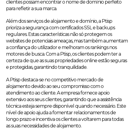
clientes possam encontrar o nome de domínio perfeito
para refletir a sua marca.
Além dos serviços de alojamento e domínio, a Ptisp
prioriza a segurança com certificados SSL e backups
regulares. Estas características não só protegem os
websites de potenciais ameaças, mas também aumentam
a confiança do utilizador e melhoram os rankings nos
motores de busca. Com a Ptisp, os clientes podem ter a
certeza de que as suas propriedades online estão seguras
e protegidas, garantindo tranquilidade.
A Ptisp destaca-se no competitivo mercado de
alojamento devido ao seu compromisso com o
atendimento ao cliente. A empresa fornece apoio
extensivo aos seus clientes, garantindo que a assistência
técnica esteja sempre disponível quando necessário. Este
nível de apoio ajuda a fomentar relacionamentos de
longo prazo e incentiva os clientes a voltarem para todas
as suas necessidades de alojamento.