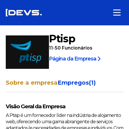
Ptisp
11-50
Funcionários
Página da Empresa
Sobre a empresa
Empregos
(
1
)
Visão Geral da Empresa
A Ptisp é um fornecedor líder na indústria de alojamento
web, oferecendo uma gama abrangente de serviços
adaptados às necessidades de empresas e indivíduos. Com