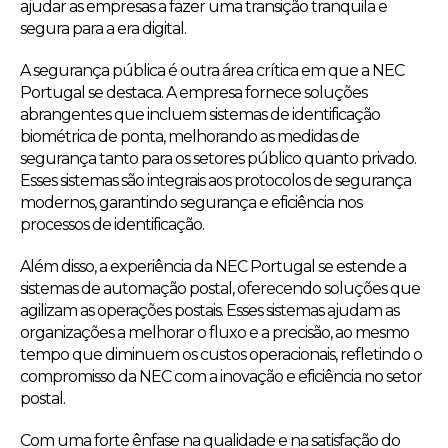
ajudar as empresas a fazer uma transição tranquila e
segura para a era digital.
A segurança pública é outra área crítica em que a NEC
Portugal se destaca. A empresa fornece soluções
abrangentes que incluem sistemas de identificação
biométrica de ponta, melhorando as medidas de
segurança tanto para os setores público quanto privado.
Esses sistemas são integrais aos protocolos de segurança
modernos, garantindo segurança e eficiência nos
processos de identificação.
Além disso, a experiência da NEC Portugal se estende a
sistemas de automação postal, oferecendo soluções que
agilizam as operações postais. Esses sistemas ajudam as
organizações a melhorar o fluxo e a precisão, ao mesmo
tempo que diminuem os custos operacionais, refletindo o
compromisso da NEC com a inovação e eficiência no setor
postal.
Com uma forte ênfase na qualidade e na satisfação do