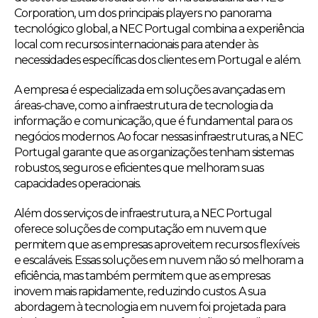
Corporation, um dos principais players no panorama
tecnológico global, a NEC Portugal combina a experiência
local com recursos internacionais para atender às
necessidades específicas dos clientes em Portugal e além.
A empresa é especializada em soluções avançadas em
áreas-chave, como a infraestrutura de tecnologia da
informação e comunicação, que é fundamental para os
negócios modernos. Ao focar nessas infraestruturas, a NEC
Portugal garante que as organizações tenham sistemas
robustos, seguros e eficientes que melhoram suas
capacidades operacionais.
Além dos serviços de infraestrutura, a NEC Portugal
oferece soluções de computação em nuvem que
permitem que as empresas aproveitem recursos flexíveis
e escaláveis. Essas soluções em nuvem não só melhoram a
eficiência, mas também permitem que as empresas
inovem mais rapidamente, reduzindo custos. A sua
abordagem à tecnologia em nuvem foi projetada para