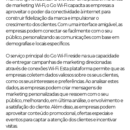
de marketing Wi-Fi, o Go Wi-Fi capacita as empresas a
aproveitar o poder da conectividade à internet para
construir fidelização da marca e impulsionar o
crescimento dos clientes. Com uma interface amigável, as
empresas podem conectar-se facilmente com o seu
público, personalizando as comunicações com base em
demografias e locais específicos.
O serviço principal do Go Wi-Fi reside na sua capacidade
de entregar campanhas de marketing direcionadas
através de conexões Wi-Fi. Esta plataforma permite que as
empresas coletem dados valiosos sobre os seus clientes,
como os seus interesses e preferências. Ao analisar estes
dados, as empresas podem criar mensagens de
marketing personalizadas que ressoem com o seu
público, melhorando, em última análise, o envolvimento e
a satisfação do cliente. Além disso, as empresas podem
aproveitar conteúdo promocional, ofertas especiais e
eventos para captar a atenção dos clientes e incentivar
visitas.