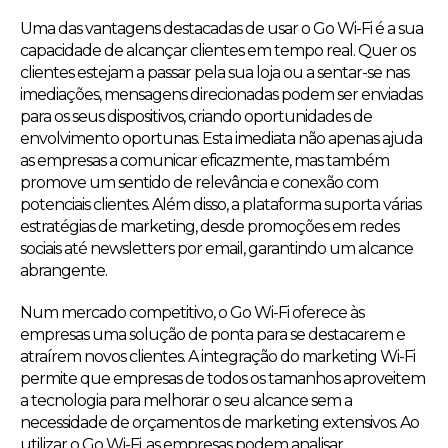
Uma das vantagens destacadas de usar o Go Wi-Fi é a sua
capacidade de alcançar clientes em tempo real. Quer os
clientes estejam a passar pela sua loja ou a sentar-se nas
imediações, mensagens direcionadas podem ser enviadas
para os seus dispositivos, criando oportunidades de
envolvimento oportunas. Esta imediata não apenas ajuda
as empresas a comunicar eficazmente, mas também
promove um sentido de relevância e conexão com
potenciais clientes. Além disso, a plataforma suporta várias
estratégias de marketing, desde promoções em redes
sociais até newsletters por email, garantindo um alcance
abrangente.
Num mercado competitivo, o Go Wi-Fi oferece às
empresas uma solução de ponta para se destacarem e
atraírem novos clientes. A integração do marketing Wi-Fi
permite que empresas de todos os tamanhos aproveitem
a tecnologia para melhorar o seu alcance sem a
necessidade de orçamentos de marketing extensivos. Ao
utilizar o Go Wi-Fi, as empresas podem analisar