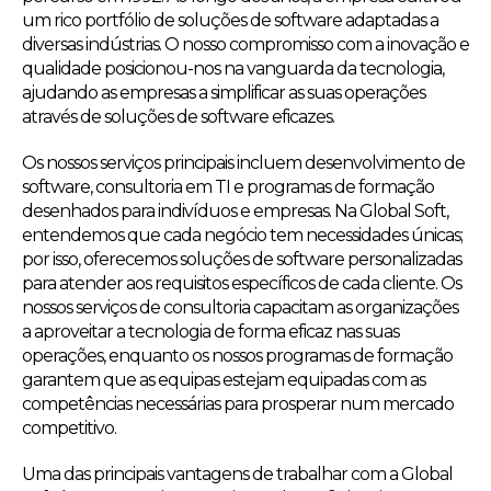
um rico portfólio de soluções de software adaptadas a
diversas indústrias. O nosso compromisso com a inovação e
qualidade posicionou-nos na vanguarda da tecnologia,
ajudando as empresas a simplificar as suas operações
através de soluções de software eficazes.
Os nossos serviços principais incluem desenvolvimento de
software, consultoria em TI e programas de formação
desenhados para indivíduos e empresas. Na Global Soft,
entendemos que cada negócio tem necessidades únicas;
por isso, oferecemos soluções de software personalizadas
para atender aos requisitos específicos de cada cliente. Os
nossos serviços de consultoria capacitam as organizações
a aproveitar a tecnologia de forma eficaz nas suas
operações, enquanto os nossos programas de formação
garantem que as equipas estejam equipadas com as
competências necessárias para prosperar num mercado
competitivo.
Uma das principais vantagens de trabalhar com a Global