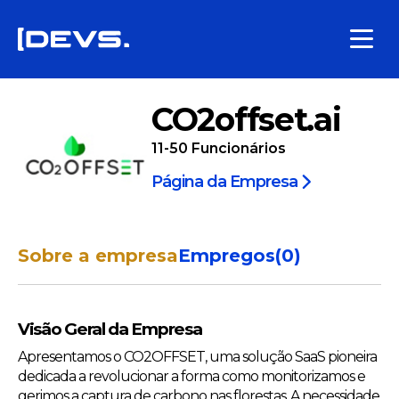
CO2offset.ai
11-50
Funcionários
Página da Empresa
Sobre a empresa
Empregos
(
0
)
Visão Geral da Empresa
Apresentamos o CO2OFFSET, uma solução SaaS pioneira
dedicada a revolucionar a forma como monitorizamos e
gerimos a captura de carbono nas florestas. A necessidade