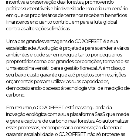
incentiva a preservação das florestas, promovendo
práticas sustentáveis e biodiversidade. Isso cria um cenário
em que os proprietários de terrenos recebem benefícios
financeiros enquanto contribuem para a luta global
contra as alterações climáticas.
Uma das grandes vantagens do CO2OFFSET é a sua
escalabilidade. A solução é projetada para atender a vários
ambientes e pode ser empregue tanto por pequenos
proprietários como por grandes corporações, tornando-se
uma escolha versátil para a gestão florestal. Além disso, o
seu baixo custo garante que até projetos com restrições
orçamentais possam utilizar as suas capacidades,
democratizando o acesso à tecnologia vital de medição de
carbono.
Em resumo, o CO2OFFSET está na vanguarda da
inovação ecológica com a sua plataforma SaaS que mede
e gere a captura de carbono nas florestas. Ao automatizar
esses processos, recompensar a conservação da terra e
garantir escalabilidade, o CO2OFFSET não só protege as