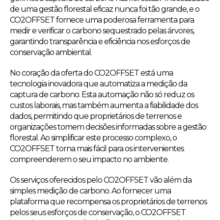
de uma gestão florestal eficaz nunca foi tão grande, e o
CO2OFFSET fornece uma poderosa ferramenta para
medir e verificar o carbono sequestrado pelas árvores,
garantindo transparência e eficiência nos esforços de
conservação ambiental.
No coração da oferta do CO2OFFSET está uma
tecnologia inovadora que automatiza a medição da
captura de carbono. Esta automação não só reduz os
custos laborais, mas também aumenta a fiabilidade dos
dados, permitindo que proprietários de terrenos e
organizações tomem decisões informadas sobre a gestão
florestal. Ao simplificar este processo complexo, o
CO2OFFSET torna mais fácil para os intervenientes
compreenderem o seu impacto no ambiente.
Os serviços oferecidos pelo CO2OFFSET vão além da
simples medição de carbono. Ao fornecer uma
plataforma que recompensa os proprietários de terrenos
pelos seus esforços de conservação, o CO2OFFSET