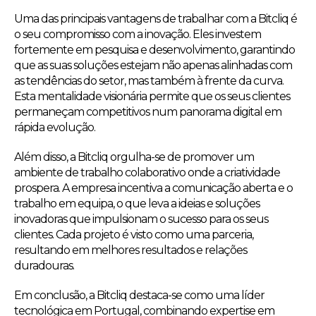
Uma das principais vantagens de trabalhar com a Bitcliq é
o seu compromisso com a inovação. Eles investem
fortemente em pesquisa e desenvolvimento, garantindo
que as suas soluções estejam não apenas alinhadas com
as tendências do setor, mas também à frente da curva.
Esta mentalidade visionária permite que os seus clientes
permaneçam competitivos num panorama digital em
rápida evolução.
Além disso, a Bitcliq orgulha-se de promover um
ambiente de trabalho colaborativo onde a criatividade
prospera. A empresa incentiva a comunicação aberta e o
trabalho em equipa, o que leva a ideias e soluções
inovadoras que impulsionam o sucesso para os seus
clientes. Cada projeto é visto como uma parceria,
resultando em melhores resultados e relações
duradouras.
Em conclusão, a Bitcliq destaca-se como uma líder
tecnológica em Portugal, combinando expertise em