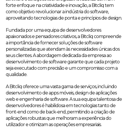
forte enfoque na criatividade e inovação, a Bitcliq tem
como objetivo revolucionar a indústria do software,
aproveitando tecnologias de ponta e princípios de design.
Fundada por uma equipa de desenvolvedores
apaixonados e pensadores criativos, a Bitcliq compreende
a importância de fornecer soluções de software
personalizadas que atendam às necessidades únicas dos
seus clientes. A abordagem dedicada da empresa ao
desenvolvimento de software garante que cada projeto
seja executado com precisão e um compromisso com a
qualidade.
A Bitcliq oferece uma vasta gama de serviços, incluindo
desenvolvimento de apps móveis, design de aplicações
web e engenharia de software. A sua equipa talentosa de
desenvolvedores é habilidosa em tecnologias tanto de
front-end como de back-end, permitindo a criação de
aplicações robustas que melhoram a experiência do
utilizador e otimizam as operações empresariais.