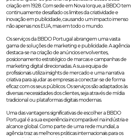
criação em 1928. Com sede em Nova Iorque, a BBDO tem
continuamente desafiado os limites da criatividade e
inovação em publicidade, causando um impacto imenso
não apenas nos EUA, mas em todo o mundo.
Os serviços da BBDO Portugal abrangem uma vasta
gama de soluções de marketing e publicidade. A agência
destaca-se na criação de anúncios envolventes,
posicionamento estratégico de marcas e campanhas de
marketing digital direcionadas. A sua equipa de
profissionais utiliza insights de mercado e uma narrativa
criativa para ajudar as empresas a conectar-se de forma
eficaz com os seus públicos. Os serviços são adaptados às
diversas necessidades dos clientes, seja através de mídia
tradicional ou plataformas digitais modernas.
Uma das vantagens significativas de escolher a BBDO
Portugal é a sua experiência incomparável na indústria e
alcance global. Como parte de uma rede mundial, a
agência traz as melhores práticas internacionais para os