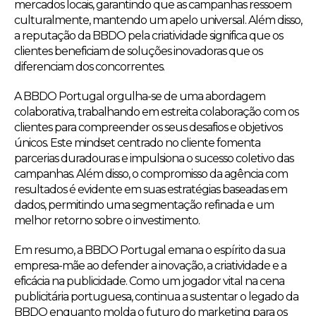
mercados locais, garantindo que as campanhas ressoem
culturalmente, mantendo um apelo universal. Além disso,
a reputação da BBDO pela criatividade significa que os
clientes beneficiam de soluções inovadoras que os
diferenciam dos concorrentes.
A BBDO Portugal orgulha-se de uma abordagem
colaborativa, trabalhando em estreita colaboração com os
clientes para compreender os seus desafios e objetivos
únicos. Este mindset centrado no cliente fomenta
parcerias duradouras e impulsiona o sucesso coletivo das
campanhas. Além disso, o compromisso da agência com
resultados é evidente em suas estratégias baseadas em
dados, permitindo uma segmentação refinada e um
melhor retorno sobre o investimento.
Em resumo, a BBDO Portugal emana o espírito da sua
empresa-mãe ao defender a inovação, a criatividade e a
eficácia na publicidade. Como um jogador vital na cena
publicitária portuguesa, continua a sustentar o legado da
BBDO enquanto molda o futuro do marketing para os