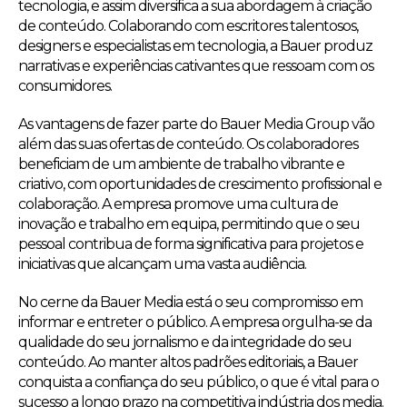
tecnologia, e assim diversifica a sua abordagem à criação
de conteúdo. Colaborando com escritores talentosos,
designers e especialistas em tecnologia, a Bauer produz
narrativas e experiências cativantes que ressoam com os
consumidores.
As vantagens de fazer parte do Bauer Media Group vão
além das suas ofertas de conteúdo. Os colaboradores
beneficiam de um ambiente de trabalho vibrante e
criativo, com oportunidades de crescimento profissional e
colaboração. A empresa promove uma cultura de
inovação e trabalho em equipa, permitindo que o seu
pessoal contribua de forma significativa para projetos e
iniciativas que alcançam uma vasta audiência.
No cerne da Bauer Media está o seu compromisso em
informar e entreter o público. A empresa orgulha-se da
qualidade do seu jornalismo e da integridade do seu
conteúdo. Ao manter altos padrões editoriais, a Bauer
conquista a confiança do seu público, o que é vital para o
sucesso a longo prazo na competitiva indústria dos media.