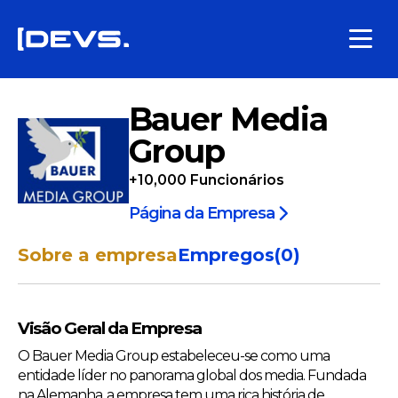
Bauer Media
Group
+10,000
Funcionários
Página da Empresa
Sobre a empresa
Empregos
(
0
)
Visão Geral da Empresa
O Bauer Media Group estabeleceu-se como uma
entidade líder no panorama global dos media. Fundada
na Alemanha, a empresa tem uma rica história de