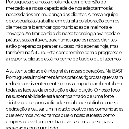
Portuguesa é a nossa profunda compreensão do
mercado e a nossa capacidade de nos adaptarmos às
necessidades em mudança dos clientes. A nossa equipe
de especialistas trabalha em estreita colaboração com os
clientes para identificar oportunidades de melhoria e
inovação. Ao tirar partido da nossa tecnologia avançada e
práticas sustentáveis, garantimos que os nossos clientes
estão preparados para ter sucesso não apenas hoje, mas
também no futuro. Este compromisso com o progresso e
a responsabilidade está no cerne de tudo o que fazemos.
A sustentabilidade é integral às nossas operações. Na BASF
Portuguesa, implementámos práticas rigorosas que visam
reduzir consistentemente o nosso impacto ambiental em
todas as facetas da produção e distribuição. O nosso foco
na sustentabilidade está acompanhado de uma forte
iniciativa de responsabilidade social que sublinha a nossa
dedicação a causar um impacto positivo nas comunidades
que servimos. Acreditamos que o nosso sucesso como
empresa deve também traduzir-se em sucesso para a
sociedade como um todo.