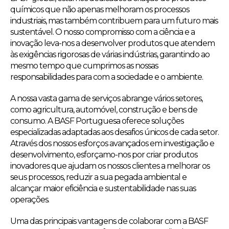
químicos que não apenas melhoram os processos
industriais, mas também contribuem para um futuro mais
sustentável. O nosso compromisso com a ciência e a
inovação leva-nos a desenvolver produtos que atendem
às exigências rigorosas de várias indústrias, garantindo ao
mesmo tempo que cumprimos as nossas
responsabilidades para com a sociedade e o ambiente.
A nossa vasta gama de serviços abrange vários setores,
como agricultura, automóvel, construção e bens de
consumo. A BASF Portuguesa oferece soluções
especializadas adaptadas aos desafios únicos de cada setor.
Através dos nossos esforços avançados em investigação e
desenvolvimento, esforçamo-nos por criar produtos
inovadores que ajudam os nossos clientes a melhorar os
seus processos, reduzir a sua pegada ambiental e
alcançar maior eficiência e sustentabilidade nas suas
operações.
Uma das principais vantagens de colaborar com a BASF