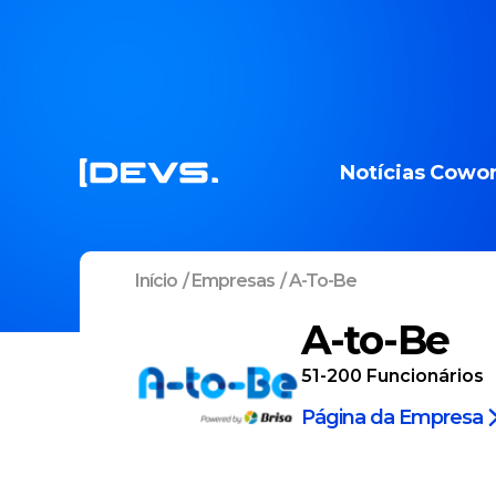
Notícias
Cowor
Início
/
Empresas
/
A-To-Be
A-to-Be
51-200
Funcionários
Página da Empresa