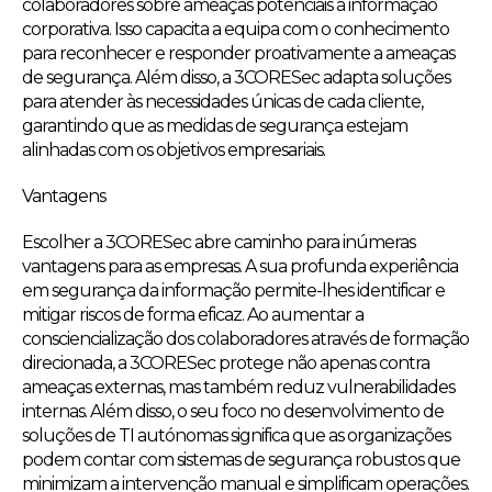
colaboradores sobre ameaças potenciais à informação
corporativa. Isso capacita a equipa com o conhecimento
para reconhecer e responder proativamente a ameaças
de segurança. Além disso, a 3CORESec adapta soluções
para atender às necessidades únicas de cada cliente,
garantindo que as medidas de segurança estejam
alinhadas com os objetivos empresariais.
Vantagens
Escolher a 3CORESec abre caminho para inúmeras
vantagens para as empresas. A sua profunda experiência
em segurança da informação permite-lhes identificar e
mitigar riscos de forma eficaz. Ao aumentar a
consciencialização dos colaboradores através de formação
direcionada, a 3CORESec protege não apenas contra
ameaças externas, mas também reduz vulnerabilidades
internas. Além disso, o seu foco no desenvolvimento de
soluções de TI autónomas significa que as organizações
podem contar com sistemas de segurança robustos que
minimizam a intervenção manual e simplificam operações.