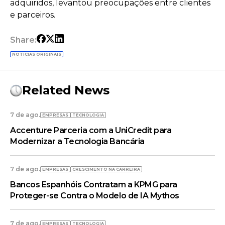
adquiridos, levantou preocupações entre clientes
e parceiros.
Share:
NOTÍCIAS ORIGINAIS
Related News
7 de ago.
EMPRESAS
TECNOLOGIA
Accenture Parceria com a UniCredit para
Modernizar a Tecnologia Bancária
7 de ago.
EMPRESAS
CRESCIMENTO NA CARREIRA
Bancos Espanhóis Contratam a KPMG para
Proteger-se Contra o Modelo de IA Mythos
7 de ago.
EMPRESAS
TECNOLOGIA