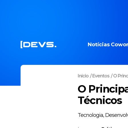
Notícias
Cowor
Início
/
Eventos
/
O Princi
O Princip
Técnicos
Tecnologia, Desenvol