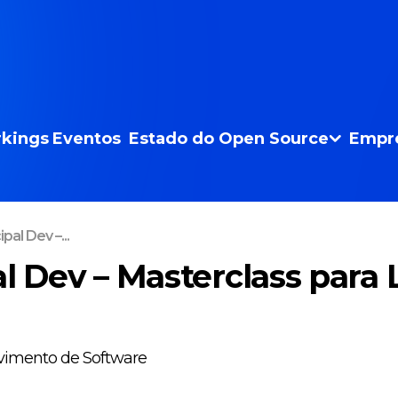
kings
Eventos
Estado do Open Source
Empr
pal Dev –...
al Dev – Masterclass para 
vimento de Software