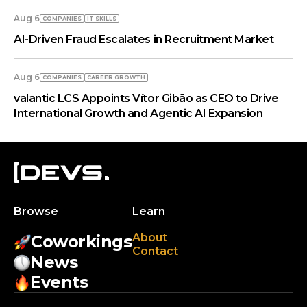
Aug 6
COMPANIES
IT SKILLS
AI-Driven Fraud Escalates in Recruitment Market
Aug 6
COMPANIES
СAREER GROWTH
valantic LCS Appoints Vítor Gibão as CEO to Drive
International Growth and Agentic AI Expansion
Browse
Learn
About
Coworkings
Contact
News
Events